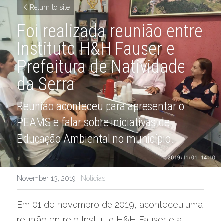
Return to site
Foi realizada reunião entre 
Instituto H&H Fauser e 
Prefeitura de Natividade 
da Serra
Reunião aconteceu para apresentar o 
PEAMS e falar sobre iniciativas de 
Educação Ambiental no município. 
November 13, 2019
·
Notícias
Em 01 de novembro de 2019, aconteceu uma 
reunião entre o Instituto H&H Fauser e a 