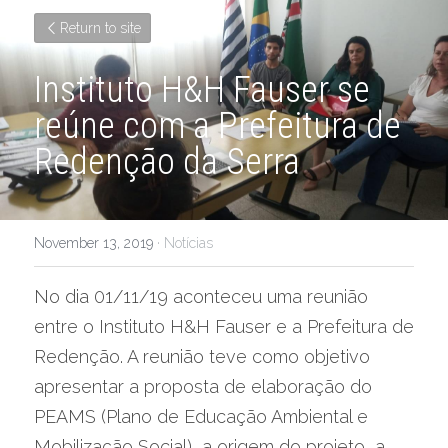
Return to site
Instituto H&H Fauser se 
reúne com a Prefeitura de 
Redenção da Serra
November 13, 2019
·
Notícias
No dia 01/11/19 aconteceu uma reunião 
entre o Instituto H&H Fauser e a Prefeitura de 
Redenção. A reunião teve como objetivo 
apresentar a proposta de elaboração do 
PEAMS (Plano de Educação Ambiental e 
Mobilização Social), a origem do projeto, a 