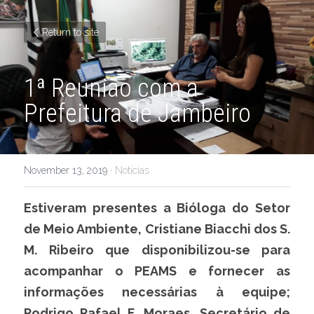
Return to site
1ª Reunião com a 
Prefeitura de Jambeiro
November 13, 2019
·
Notícias
Estiveram presentes a Bióloga do Setor 
de Meio Ambiente, Cristiane Biacchi dos S. 
M. Ribeiro que disponibilizou-se para 
acompanhar o PEAMS e fornecer as 
informações necessárias à equipe; 
Rodrigo Rafael F. Moraes, Secretário de 