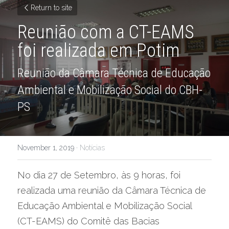
Return to site
Reunião com a CT-EAMS 
foi realizada em Potim
Reunião da Câmara Técnica de Educação 
Ambiental e Mobilização Social do CBH-
PS
November 1, 2019
·
Notícias
No dia 27 de Setembro, às 9 horas, foi 
realizada uma reunião da Câmara Técnica de 
Educação Ambiental e Mobilização Social 
(CT-EAMS) do Comitê das Bacias 