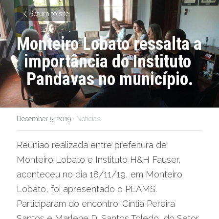
Return to site
Monteiro Lobato ressalta a 
importância do Instituto 
Pandavas no município.
December 5, 2019
·
Notícias
Reunião realizada entre prefeitura de 
Monteiro Lobato e Instituto H&H Fauser, 
aconteceu no dia 18/11/19, em Monteiro 
Lobato, foi apresentado o PEAMS. 
Participaram do encontro: Cintia Pereira 
Santos e Marlene D. Santos Toledo, do Setor 