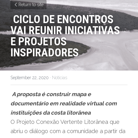
Return to site
CICLO DE ENCONTROS 
VAI REUNIR INICIATIVAS 
E PROJETOS 
INSPIRADORES
September 22, 2020
·
Notícias
A proposta é construir mapa e 
documentário em realidade virtual com 
instituições da costa litorânea
O Projeto Conexão Vertente Litorânea que 
abriu o diálogo com a comunidade a partir da 