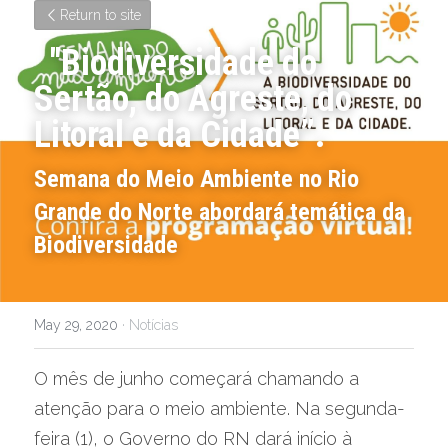
Return to site
 "Biodiversidade do 
Sertão, do Agreste, do 
Litoral e da Cidade”.
Semana do Meio Ambiente no Rio 
Grande do Norte abordará temática da 
Biodiversidade
May 29, 2020
·
Notícias
O mês de junho começará chamando a 
atenção para o meio ambiente. Na segunda-
feira (1), o Governo do RN dará início à 