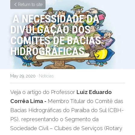
Return to site
A NECESSIDADE DA 
DIVULGAÇÃO DOS 
COMITÊS DE BACIAS 
HIDROGRÁFICAS
May 29, 2020
·
Notícias
Veja o artigo do Professor 
Luiz Eduardo 
Corrêa Lima - 
Membro Titular do Comitê das 
Bacias Hidrográficas do Paraíba do Sul (CBH-
PS), representando o Segmento da 
Sociedade Civil – Clubes de Serviços (Rotary 