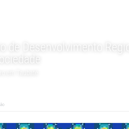
o de Desenvolvimento Region
Sociedade
ro em Taubaté
ção