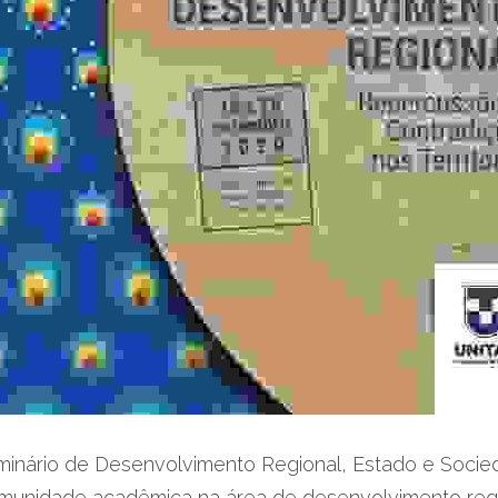
inário de Desenvolvimento Regional, Estado e Socie
comunidade acadêmica na área de desenvolvimento regi