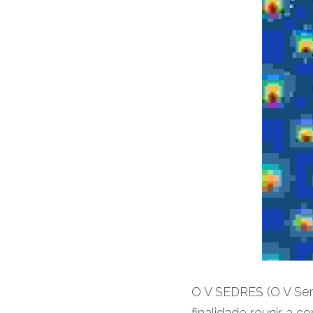
O V SEDRES (O V Sem
finalidade reunir a 