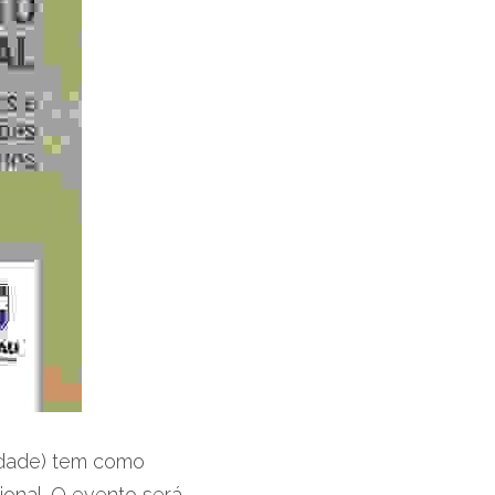
dade) tem como 
onal. O evento será 