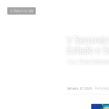
Return to site
V Seminári
Estado e 
16 a 18 de Setemb
January 17, 2020
·
Participa