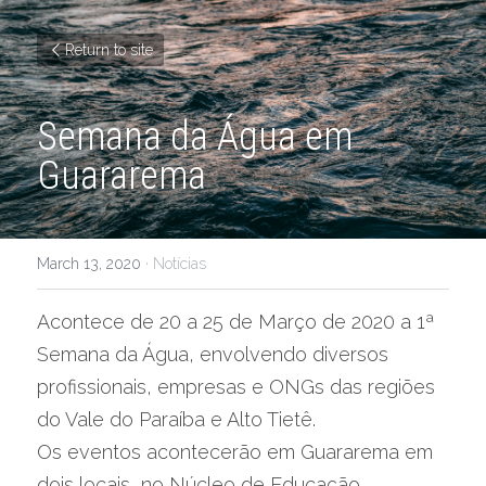
Return to site
Semana da Água em 
Guararema
March 13, 2020
·
Notícias
Acontece de 20 a 25 de Março de 2020 a 1ª 
Semana da Água, envolvendo diversos 
profissionais, empresas e ONGs das regiões 
do Vale do Paraíba e Alto Tietê.
Os eventos acontecerão em Guararema em 
dois locais, no Núcleo de Educação 