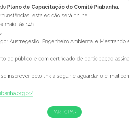
 do
 Plano de
Capacitação do Comitê Piabanha
.
ircunstâncias, esta edição será online.
de maio, às 14h
s
 Igor Austregésilo, Engenheiro Ambiental e Mestrando e
to ao público e com certificado de participação assin
a se inscrever pelo link a seguir e aguardar o e-mail co
abanha.org.br/
PARTICIPAR