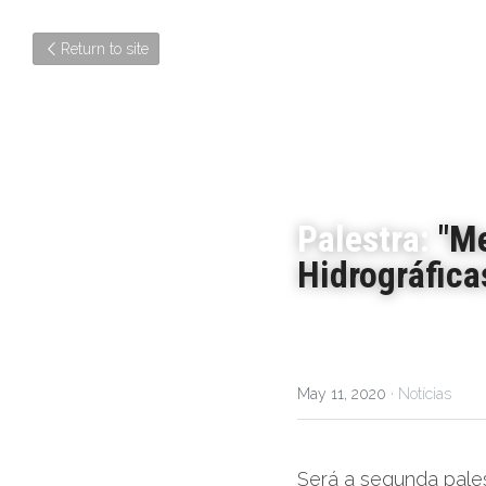
Return to site
Palestra:
 "M
Hidrográfica
May 11, 2020
·
Notícias
Será a segunda pales