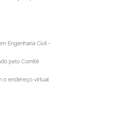
m Engenharia Civil - 
ado pelo Comitê 
m o endereço virtual 