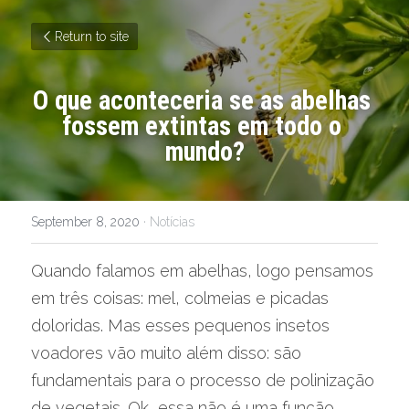
Return to site
O que aconteceria se as abelhas 
fossem extintas em todo o 
mundo?
September 8, 2020
·
Notícias
Quando falamos em abelhas, logo pensamos 
em três coisas: mel, colmeias e picadas 
doloridas. Mas esses pequenos insetos 
voadores vão muito além disso: são 
fundamentais para o processo de polinização 
de vegetais. Ok, essa não é uma função 