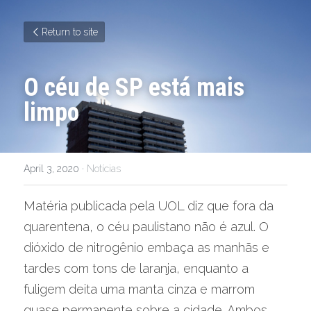
Return to site
O céu de SP está mais 
limpo
April 3, 2020
·
Notícias
Matéria publicada pela UOL diz que fora da 
quarentena, o céu paulistano não é azul. O 
dióxido de nitrogênio embaça as manhãs e 
tardes com tons de laranja, enquanto a 
fuligem deita uma manta cinza e marrom 
quase permanente sobre a cidade. Ambos 