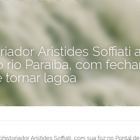
aíba, com fechamento da foz, 
ção
istoriador Aristides Soffiati, com sua foz no Pontal d