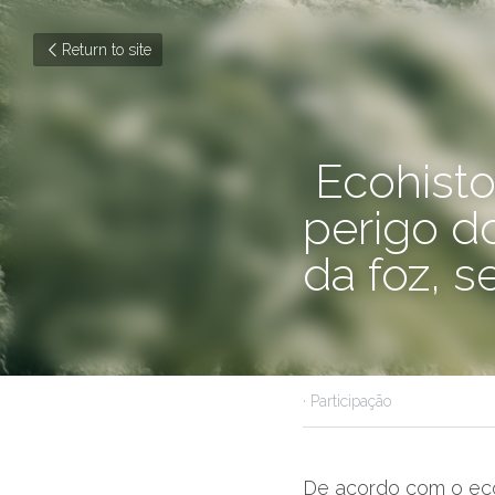
Return to site
 Ecohistoriador Aristides Soffiati alerta ao perigo 
do rio Par
lagoa 
January 27, 2020
·
Participa
De acordo com o ecoh