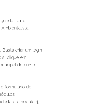
egunda-feira.
mbientalista; 
 Basta criar um login 
s, clique em 
rincipal do curso.
o formulário de 
ódulos 
idade do módulo 4, 