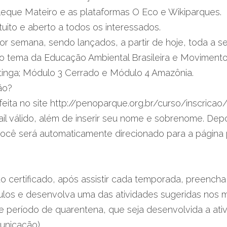
oleque Mateiro e as plataformas O Eco e Wikiparques.
tuito e aberto a todos os interessados.
or semana, sendo lançados, a partir de hoje, toda a s
o tema da Educação Ambiental Brasileira e Movimento A
inga; Módulo 3 Cerrado e Módulo 4 Amazônia.
ão?
feita no site http://penoparque.org.br/curso/inscricao/.
il válido, além de inserir seu nome e sobrenome. Depoi
você será automaticamente direcionado para a página p
o certificado, após assistir cada temporada, preencha 
ulos e desenvolva uma das atividades sugeridas nos m
 período de quarentena, que seja desenvolvida a ativ
nicação).