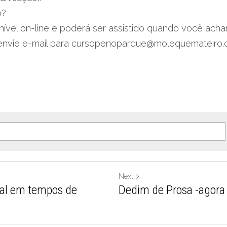
o?
nível on-line e poderá ser assistido quando você achar
 envie e-mail para cursopenoparque@molequemateiro.
Next
al em tempos de
Dedim de Prosa -agora 