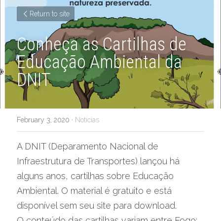
Return to site
Conheça as Cartilhas de 
Educação Ambiental da 
DNIT
February 3, 2020
·
Notícias
A DNIT (Deparamento Nacional de 
Infraestrutura de Transportes) lançou há 
alguns anos, cartilhas sobre Educação 
Ambiental. O material é gratuito e está 
disponível sem seu site para download.
O conteúdo das cartilhas variam entre Fogo; 