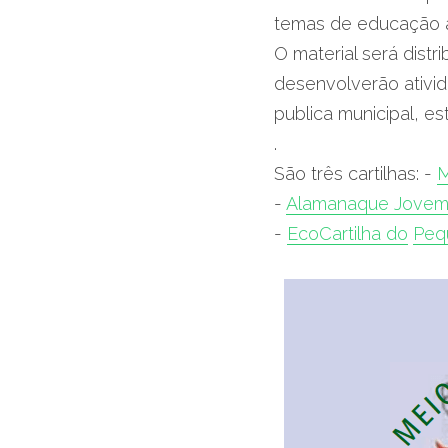
temas de educação am
O material será dist
desenvolverão ativid
publica municipal, est
.
São três cartilhas: - 
M
- 
Alamanaque Jovem
- 
EcoCartilha do
Peq