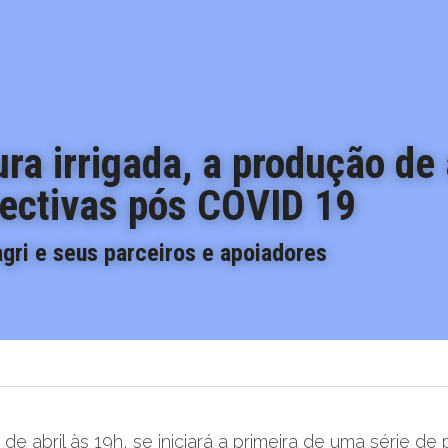
ura irrigada, a produção de 
pectivas pós COVID 19
agri e seus parceiros e apoiadores
de abril às 19h, se iniciará a primeira de uma série de p