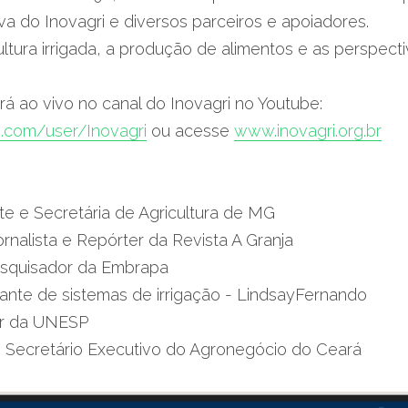
tiva do Inovagri e diversos parceiros e apoiadores.
cultura irrigada, a produção de alimentos e as perspec
A transmissão ocorrerá ao vivo no canal do Inovagri no Youtube: 
.com/user/Inovagri
 ou acesse 
www.inovagri.org.br
ante e Secretária de Agricultura de MG
rnalista e Repórter da Revista A Granja
esquisador da Embrapa
cante de sistemas de irrigação - LindsayFernando
or da UNESP
o - Secretário Executivo do Agronegócio do Ceará