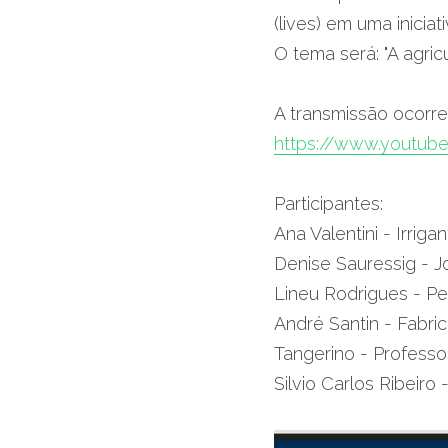
(lives) em uma inicia
O tema será: "A agri
https://www.youtube
Participantes:
Ana Valentini - Irrig
Denise Sauressig - Jo
Lineu Rodrigues - P
André Santin - Fabri
Tangerino - Profess
Silvio Carlos Ribeir