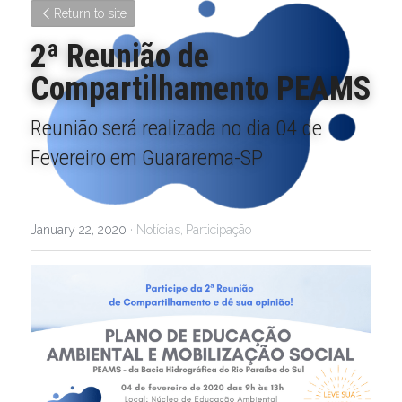
Return to site
2ª Reunião de 
Compartilhamento PEAMS
Reunião será realizada no dia 04 de 
Fevereiro em Guararema-SP
January 22, 2020
·
Notícias,
Participação